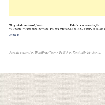
Blog criado em 20/06/2010.
Estatísticas de visitação:
766
posts,
17
categorias,
247
tags,
492
comentários.
29 hoje, 257 ontem, 58.061 em 
Acessar
Proudly powered by WordPress
Theme: Publish by
Konstantin Kovshenin
.