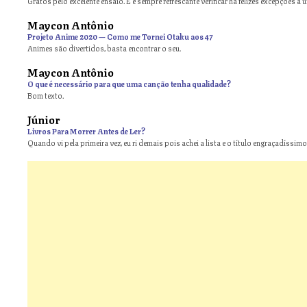
Gratos pelo excelente ensaio. E é sempre refrescante verificar há felizes excepções a 
Maycon Antônio
on
Projeto Anime 2020 — Como me Tornei Otaku aos 47
Animes são divertidos, basta encontrar o seu.
Maycon Antônio
on
O que é necessário para que uma canção tenha qualidade?
Bom texto.
Júnior
Livros Para Morrer Antes de Ler?
Quando vi pela primeira vez, eu ri demais pois achei a lista e o título engraçadíssimos