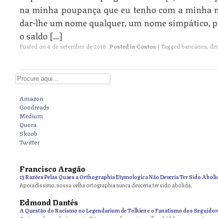
na minha poupança que eu tenho com a minha m
dar-lhe um nome qualquer, um nome simpático, p
o saldo […]
Posted on
4 de setembro de 2018
.
Posted in
Contos
|
Tagged
bancários
,
de
Digite aqui
Amazon
Goodreads
Medium
Quora
Skoob
Twitter
Francisco Aragão
13 Razões Pelas Quaes a Orthographia Etymologica Não Deveria Ter Sido Aboli
Apoiadíssimo, nossa velha ortographia nunca devceria ter sido abolida.
Edmond Dantés
A Questão do Racismo no Legendarium de Tolkien e o Fanatismo dos Seguidor