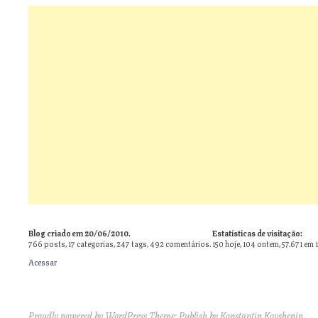
Blog criado em 20/06/2010.
Estatísticas de visitação:
766
posts,
17
categorias,
247
tags,
492
comentários.
150 hoje, 104 ontem, 57.671 em 
Acessar
Proudly powered by WordPress
Theme: Publish by
Konstantin Kovshenin
.