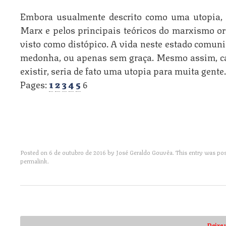
Embora usualmente descrito como uma utopia,
Marx e pelos principais teóricos do marxismo or
visto como distópico. A vida neste estado comuni
medonha, ou apenas sem graça. Mesmo assim, c
existir, seria de fato uma utopia para muita gente.
Pages:
1
2
3
4
5
6
Posted on
6 de outubro de 2016
by
José Geraldo Gouvêa
. This entry was po
permalink
.
Post navigation
Deixe 