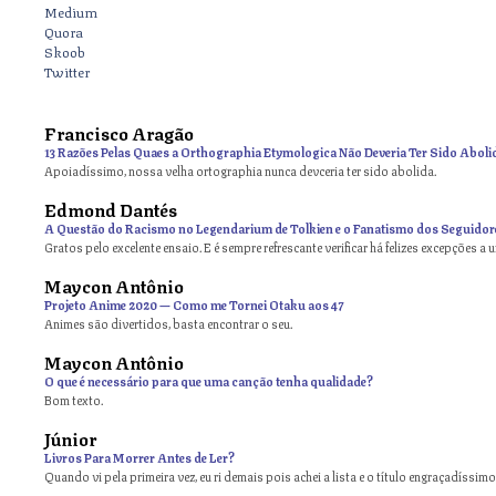
Medium
Quora
Skoob
Twitter
Francisco Aragão
13 Razões Pelas Quaes a Orthographia Etymologica Não Deveria Ter Sido Aboli
Apoiadíssimo, nossa velha ortographia nunca devceria ter sido abolida.
Edmond Dantés
A Questão do Racismo no Legendarium de Tolkien e o Fanatismo dos Seguidor
Gratos pelo excelente ensaio. E é sempre refrescante verificar há felizes excepções a 
Maycon Antônio
on
Projeto Anime 2020 — Como me Tornei Otaku aos 47
Animes são divertidos, basta encontrar o seu.
Maycon Antônio
on
O que é necessário para que uma canção tenha qualidade?
Bom texto.
Júnior
Livros Para Morrer Antes de Ler?
Quando vi pela primeira vez, eu ri demais pois achei a lista e o título engraçadíssimos