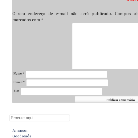
O seu endereço de e-mail não será publicado.
Campos obr
marcados com
*
Nome
*
E-mail
*
Site
Digite aqui
Amazon
Goodreads