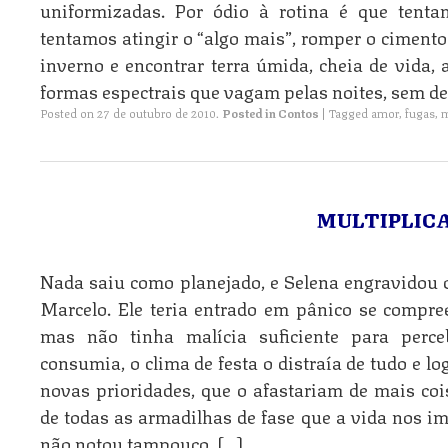
uniformizadas. Por ódio à rotina é que tenta
tentamos atingir o “algo mais”, romper o cimento
inverno e encontrar terra úmida, cheia de vida, 
formas espectrais que vagam pelas noites, sem de
Posted on
27 de outubro de 2010
.
Posted in
Contos
|
Tagged
amor
,
fugas
,
m
MULTIPLICA
Nada saiu como planejado, e Selena engravidou 
Marcelo. Ele teria entrado em pânico se compre
mas não tinha malícia suficiente para perce
consumia, o clima de festa o distraía de tudo e l
novas prioridades, que o afastariam de mais cois
de todas as armadilhas de fase que a vida nos imp
não notou tampouco, […]