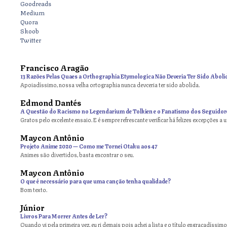
Goodreads
Medium
Quora
Skoob
Twitter
Francisco Aragão
13 Razões Pelas Quaes a Orthographia Etymologica Não Deveria Ter Sido Aboli
Apoiadíssimo, nossa velha ortographia nunca devceria ter sido abolida.
Edmond Dantés
A Questão do Racismo no Legendarium de Tolkien e o Fanatismo dos Seguidor
Gratos pelo excelente ensaio. E é sempre refrescante verificar há felizes excepções a 
Maycon Antônio
on
Projeto Anime 2020 — Como me Tornei Otaku aos 47
Animes são divertidos, basta encontrar o seu.
Maycon Antônio
on
O que é necessário para que uma canção tenha qualidade?
Bom texto.
Júnior
Livros Para Morrer Antes de Ler?
Quando vi pela primeira vez, eu ri demais pois achei a lista e o título engraçadíssimos