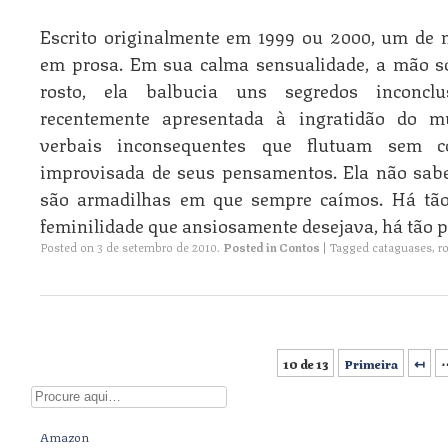
Escrito originalmente em 1999 ou 2000, um de
em prosa. Em sua calma sensualidade, a mão so
rosto, ela balbucia uns segredos inconcl
recentemente apresentada à ingratidão do m
verbais inconsequentes que flutuam sem 
improvisada de seus pensamentos. Ela não sabe
são armadilhas em que sempre caímos. Há tão
feminilidade que ansiosamente desejava, há tão 
Posted on
3 de setembro de 2010
.
Posted in
Contos
|
Tagged
cataguases
,
r
10 de 13
Primeira
↤
Post navigation
Digite aqui
Amazon