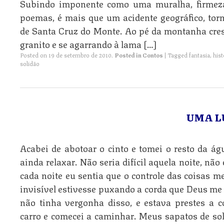
Subindo imponente como uma muralha, firmeza
poemas, é mais que um acidente geográfico, tor
de Santa Cruz do Monte. Ao pé da montanha cres
granito e se agarrando à lama […]
Posted on
19 de setembro de 2010
.
Posted in
Contos
|
Tagged
fantasia
,
hist
solidão
UMA L
Acabei de abotoar o cinto e tomei o resto da ág
ainda relaxar. Não seria difícil aquela noite, não
cada noite eu sentia que o controle das coisas
invisível estivesse puxando a corda que Deus me 
não tinha vergonha disso, e estava prestes a c
carro e comecei a caminhar. Meus sapatos de so