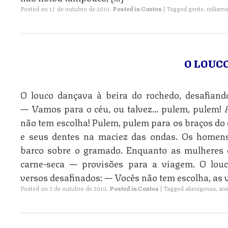
Posted on
17 de outubro de 2010
.
Posted in
Contos
|
Tagged
gente
,
niilism
O LOUCO
O louco dançava à beira do rochedo, desafian
— Vamos para o céu, ou talvez… pulem, pulem! A
não tem escolha! Pulem, pulem para os braços do
e seus dentes na maciez das ondas. Os homen
barco sobre o gramado. Enquanto as mulheres 
carne-seca — provisões para a viagem. O lou
versos desafinados: — Vocês não tem escolha, as 
Posted on
2 de outubro de 2010
.
Posted in
Contos
|
Tagged
alienígenas
,
ani