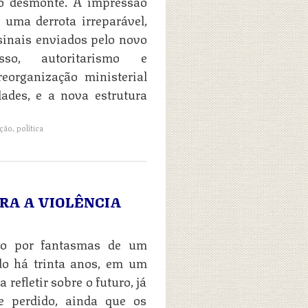
 do desmonte. A impressão
e uma derrota irreparável,
 sinais enviados pelo novo
sso, autoritarismo e
eorganização ministerial
dades, e a nova estrutura
ção
,
política
RA A VIOLÊNCIA
do por fantasmas de um
do há trinta anos, em um
refletir sobre o futuro, já
e perdido, ainda que os