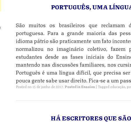
PORTUGUÊS, UMA LÍNGUA
São muitos os brasileiros que reclamam d
2
portuguesa. Para a grande maioria das pesso
idioma pátrio são praticamente um fato incontes
normalizou no imaginário coletivo, fazem 
estudantes desde as fases iniciais do Ensi
mantendo nas discussões familiares, nos cursin
Português é uma língua difícil, que precisa se
pouca gente sabe usar direito. Fica-se a um pass
Posted on
15 de junho de 2017
.
Posted in
Ensaios
|
Tagged
educação
,
po
HÁ ESCRITORES QUE SÃ