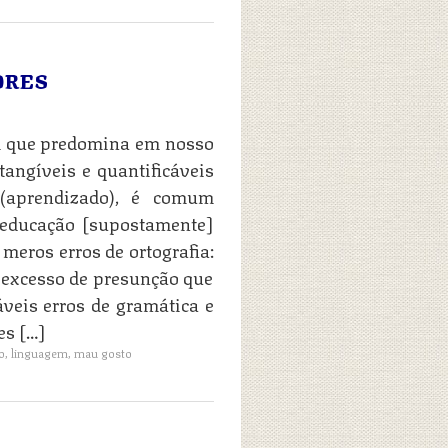
ORES
al que predomina em nosso
tangíveis e quantificáveis
 (aprendizado), é comum
 educação [supostamente]
 meros erros de ortografia:
excesso de presunção que
táveis erros de gramática e
es […]
o
,
linguagem
,
mau gosto