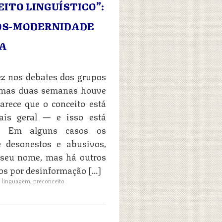
ITO LINGUÍSTICO”:
ÓS-MODERNIDADE
IA
vez nos debates dos grupos
ltimas duas semanas houve
arece que o conceito está
is geral — e isso está
os. Em alguns casos os
 desonestos e abusivos,
r seu nome, mas há outros
s por desinformação […]
,
linguagem
,
preconceito