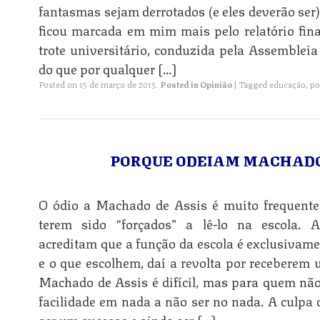
fantasmas sejam derrotados (e eles deverão ser
ficou marcada em mim mais pelo relatório fina
trote universitário, conduzida pela Assembleia
do que por qualquer […]
Posted on
15 de março de 2015
.
Posted in
Opinião
|
Tagged
educação
,
po
PORQUE ODEIAM MACHADO
O ódio a Machado de Assis é muito frequente
terem sido “forçados” a lê-lo na escola. 
acreditam que a função da escola é exclusivame
e o que escolhem, daí a revolta por receberem 
Machado de Assis é difícil, mas para quem nã
facilidade em nada a não ser no nada. A culpa
ser um sucesso e ainda ser […]