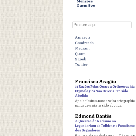
Menções
Quem Sou
Digite aqui
Amazon
Goodreads
Medium
Quora
Skoob
Twitter
Francisco Aragão
o
13 Razões Pelas Quaes a Orthographia
Etymologica Não Deveria Ter Sido
Abolida
Apoiadíssimo, nossa velha ortographia
nunca devceria ter sido abolida.
Edmond Dantés
o
A Questão do Racismo no
Legendarium de Tolkien e o Fanatismo
dos Seguidores
Gratos pelo excelente ensaio. E é sempre