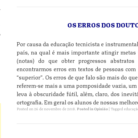
.
n
OS ERROS DOS DOUT
o
Por causa da educação tecnicista e instrument
n
país, na qual é mais importante atingir metas 
(notas) do que obter progressos abstratos
encontrarmos erros em textos de pessoas com
“superior”. Os erros de que falo são mais do que
n
referem-se mais a uma pomposidade vazia, um 
leva à obscuridade fútil, além, claro, dos inevi
ortografia. Em geral os alunos de nossas melhor
Posted on
26 de novembro de 2018
.
Posted in
Opinião
|
Tagged
educaçã