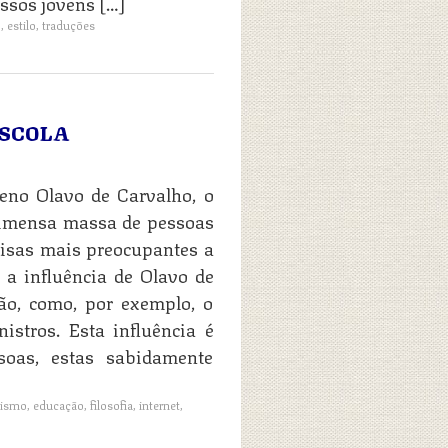
ssos jovens […]
o
,
estilo
,
traduções
ESCOLA
eno Olavo de Carvalho, o
 imensa massa de pessoas
oisas mais preocupantes a
é a influência de Olavo de
ão, como, por exemplo, o
istros. Esta influência é
oas, estas sabidamente
tismo
,
educação
,
filosofia
,
internet
,