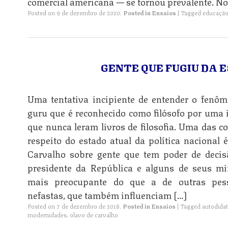
comercial americana — se tornou prevalente. No
Posted on
9 de dezembro de 2020
.
Posted in
Ensaios
|
Tagged
educaçã
GENTE QUE FUGIU DA 
Uma tentativa incipiente de entender o fenôm
guru que é reconhecido como filósofo por uma
que nunca leram livros de filosofia. Uma das c
n
respeito do estado atual da política nacional 
Carvalho sobre gente que tem poder de decis
presidente da República e alguns de seus min
mais preocupante do que a de outras pess
nefastas, que também influenciam […]
n
Posted on
7 de dezembro de 2018
.
Posted in
Ensaios
|
Tagged
autodida
modernidades
,
olavo de carvalho