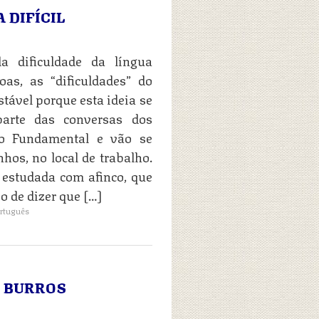
 DIFÍCIL
a dificuldade da língua
as, as “dificuldades” do
tável porque esta ideia se
parte das conversas dos
no Fundamental e vão se
hos, no local de trabalho.
r estudada com afinco, que
o de dizer que […]
rtuguês
O BURROS