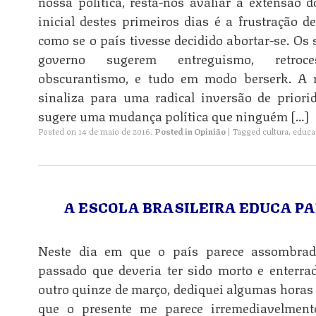
nossa política, resta-nos avaliar a extensão
inicial destes primeiros dias é a frustração d
como se o país tivesse decidido abortar-se. Os
governo sugerem entreguismo, retroce
obscurantismo, e tudo em modo berserk. A r
sinaliza para uma radical inversão de priori
sugere uma mudança política que ninguém […]
Posted on
14 de maio de 2016
.
Posted in
Opinião
|
Tagged
cultura
,
educa
A ESCOLA BRASILEIRA EDUCA PA
Neste dia em que o país parece assombra
passado que deveria ter sido morto e enterra
outro quinze de março, dediquei algumas horas a 
que o presente me parece irremediavelment