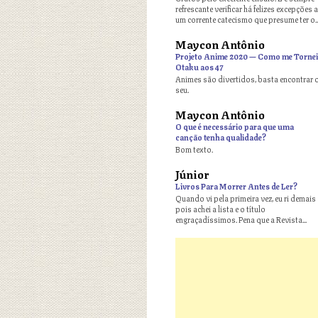
refrescante verificar há felizes excepções a
um corrente catecismo que presume ter o..
Maycon Antônio
o
Projeto Anime 2020 — Como me Tornei
Otaku aos 47
Animes são divertidos, basta encontrar 
seu.
Maycon Antônio
o
O que é necessário para que uma
canção tenha qualidade?
Bom texto.
Júnior
o
Livros Para Morrer Antes de Ler?
Quando vi pela primeira vez, eu ri demais
pois achei a lista e o título
engraçadíssimos. Pena que a Revista...