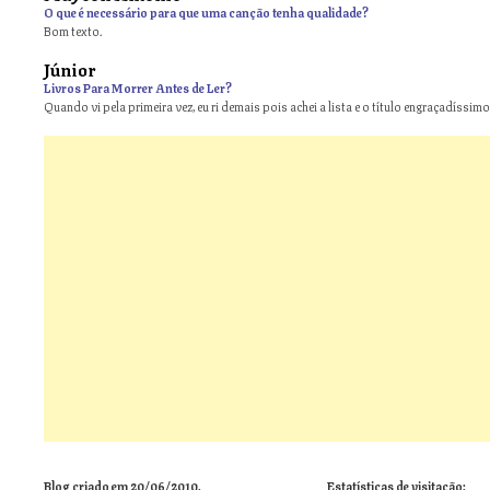
O que é necessário para que uma canção tenha qualidade?
Bom texto.
Júnior
Livros Para Morrer Antes de Ler?
Quando vi pela primeira vez, eu ri demais pois achei a lista e o título engraçadíssimos
Blog criado em 20/06/2010.
Estatísticas de visitação: