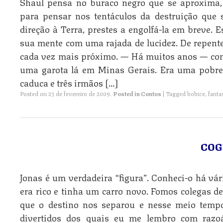
Shaul pensa no buraco negro que se aproxima,
para pensar nos tentáculos da destruição que
direção à Terra, prestes a engolfá-la em breve. 
sua mente com uma rajada de lucidez. De repente 
cada vez mais próximo. — Há muitos anos — con
uma garota lá em Minas Gerais. Era uma pobre
caduca e três irmãos […]
Posted on
23 de fevereiro de 2009
.
Posted in
Contos
|
Tagged
bobice
,
fanta
CO
Jonas é um verdadeira “figura”. Conheci-o há vá
era rico e tinha um carro novo. Fomos colegas d
que o destino nos separou e nesse meio tem
divertidos dos quais eu me lembro com razoá