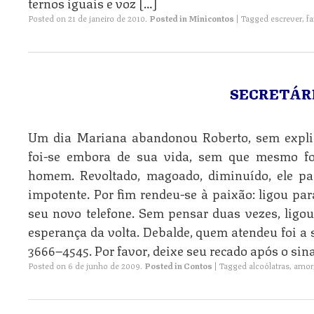
ternos iguais e voz […]
Posted on
21 de janeiro de 2010
.
Posted in
Minicontos
|
Tagged
escrever
,
fa
SECRETÁR
Um dia Mariana abandonou Roberto, sem explic
foi-se embora de sua vida, sem que mesmo fo
homem. Revoltado, magoado, diminuído, ele pa
impotente. Por fim rendeu-se à paixão: ligou para
seu novo telefone. Sem pensar duas vezes, ligou
esperança da volta. Debalde, quem atendeu foi a s
3666–4545. Por favor, deixe seu recado após o sina
Posted on
6 de junho de 2009
.
Posted in
Contos
|
Tagged
alcoólatras
,
amor