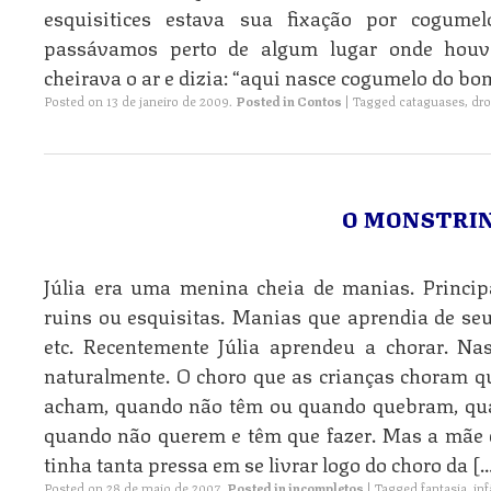
esquisitices estava sua fixação por cogum
passávamos perto de algum lugar onde houv
cheirava o ar e dizia: “aqui nasce cogumelo do b
Posted on
13 de janeiro de 2009
.
Posted in
Contos
|
Tagged
cataguases
,
dr
O MONSTRI
Júlia era uma menina cheia de manias. Princi
ruins ou esquisitas. Manias que aprendia de seus
etc. Recentemente Júlia aprendeu a chorar. Na
naturalmente. O choro que as crianças choram
acham, quando não têm ou quando quebram, qu
quando não querem e têm que fazer. Mas a mãe d
tinha tanta pressa em se livrar logo do choro da [
Posted on
28 de maio de 2007
.
Posted in
incompletos
|
Tagged
fantasia
,
inf