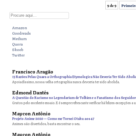
9 de 9
Primeir
Post navigation
Digite aqui
Amazon
Goodreads
Medium
Quora
Skoob
Twitter
Francisco Aragão
13 Razões Pelas Quaes a Orthographia Etymologica Não Deveria Ter Sido Aboli
Apoiadíssimo, nossa velha ortographia nunca devceria ter sido abolida.
Edmond Dantés
A Questão do Racismo no Legendarium de Tolkien e o Fanatismo dos Seguidor
Gratos pelo excelente ensaio. E é sempre refrescante verificar há felizes excepções a 
Maycon Antônio
on
Projeto Anime 2020 — Como me Tornei Otaku aos 47
Animes são divertidos, basta encontrar o seu.
Maycon Antônio
on