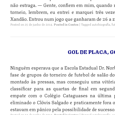
não estraga. — Gente, confiem em mim, quando
torneio, lembrem, eu entrei e marquei três ve
Xandão. Entrou num jogo que ganharam de 26 a z
Posted on
25 de junho de 2014
.
Posted in
Contos
|
Tagged
autobiografia
,
fu
GOL DE PLACA, G
Ninguém esperava que a Escola Estadual Dr. Nor
fase de grupos do torneiro de futebol de salão do
montado às pressas, mas conseguiu uma vitóri
classificar para as quartas de final em segun
empate com o Colégio Cataguases na última p
eliminado o Clóvis Salgado e praticamente fora 
estavam em pânico pela possibilidade de sucesso.
Posted on
24 de junho de 2014
.
Posted in
Contos
|
Tagged
autobiografia
,
ca