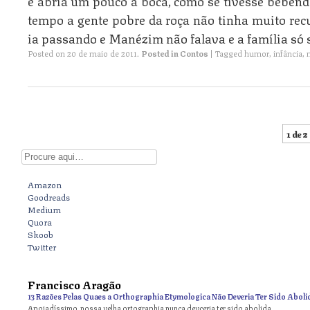
e abria um pouco a boca, como se tivesse beben
tempo a gente pobre da roça não tinha muito rec
ia passando e Manézim não falava e a família só 
Posted on
20 de maio de 2011
.
Posted in
Contos
|
Tagged
humor
,
infância
,
1 de 2
Post navigation
Digite aqui
Amazon
Goodreads
Medium
Quora
Skoob
Twitter
Francisco Aragão
13 Razões Pelas Quaes a Orthographia Etymologica Não Deveria Ter Sido Aboli
Apoiadíssimo, nossa velha ortographia nunca devceria ter sido abolida.