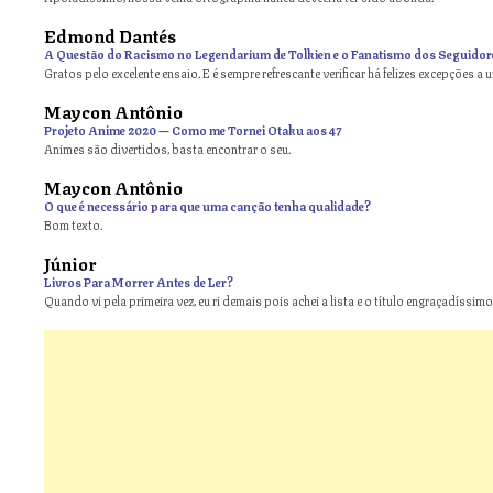
Edmond Dantés
A Questão do Racismo no Legendarium de Tolkien e o Fanatismo dos Seguidor
Gratos pelo excelente ensaio. E é sempre refrescante verificar há felizes excepções a 
Maycon Antônio
on
Projeto Anime 2020 — Como me Tornei Otaku aos 47
Animes são divertidos, basta encontrar o seu.
Maycon Antônio
on
O que é necessário para que uma canção tenha qualidade?
Bom texto.
Júnior
Livros Para Morrer Antes de Ler?
Quando vi pela primeira vez, eu ri demais pois achei a lista e o título engraçadíssimos