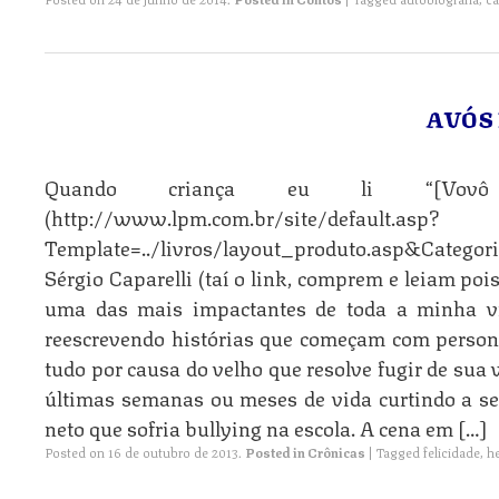
AVÓS
Quando criança eu li “[Vov
(http://www.lpm.com.br/site/default.asp?
Template=../livros/layout_produto.asp&Catego
Sérgio Caparelli (taí o link, comprem e leiam poi
uma das mais impactantes de toda a minha vi
reescrevendo histórias que começam com person
tudo por causa do velho que resolve fugir de sua
últimas semanas ou meses de vida curtindo a 
neto que sofria bullying na escola. A cena em […]
Posted on
16 de outubro de 2013
.
Posted in
Crônicas
|
Tagged
felicidade
,
he