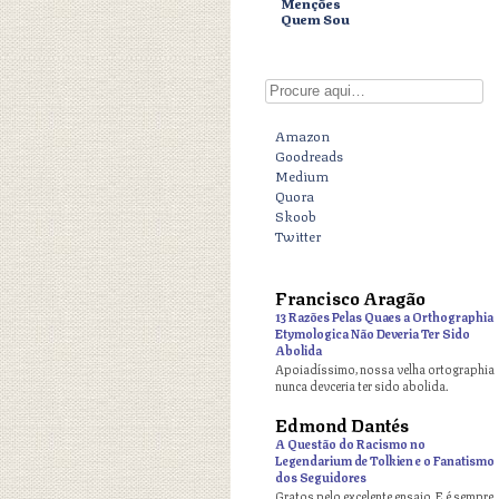
Menções
Quem Sou
Digite aqui
Amazon
Goodreads
Medium
Quora
Skoob
Twitter
Francisco Aragão
o
13 Razões Pelas Quaes a Orthographia
Etymologica Não Deveria Ter Sido
Abolida
Apoiadíssimo, nossa velha ortographia
nunca devceria ter sido abolida.
Edmond Dantés
o
A Questão do Racismo no
Legendarium de Tolkien e o Fanatismo
dos Seguidores
Gratos pelo excelente ensaio. E é sempre