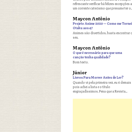
refrescante verificar há felizes excepções a
um corrente catecismo que presume ter o..
Maycon Antônio
o
Projeto Anime 2020 — Como me Tornei
Otaku aos 47
Animes são divertidos, basta encontrar 
seu.
Maycon Antônio
o
O que é necessário para que uma
canção tenha qualidade?
Bom texto.
Júnior
o
Livros Para Morrer Antes de Ler?
Quando vi pela primeira vez, eu ri demais
pois achei a lista e o título
engraçadíssimos. Pena que a Revista...