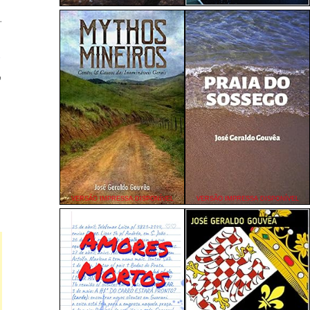
.
n
o
n
n