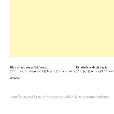
Blog criado em 20/06/2010.
Estatísticas de visitação:
766
posts,
17
categorias,
247
tags,
492
comentários.
30 hoje, 257 ontem, 58.062 em 
Acessar
Proudly powered by WordPress
Theme: Publish by
Konstantin Kovshenin
.