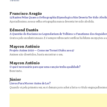
Francisco Aragão
13 Razões Pelas Quaes a Orthographia Etymologica Não Deveria Ter Sido Aboli
Apoiadíssimo, nossa velha ortographia nunca devceria ter sido abolida.
Edmond Dantés
A Questão do Racismo no Legendarium de Tolkien e o Fanatismo dos Seguidor
Gratos pelo excelente ensaio. E é sempre refrescante verificar há felizes excepções a 
Maycon Antônio
on
Projeto Anime 2020 — Como me Tornei Otaku aos 47
Animes são divertidos, basta encontrar o seu.
Maycon Antônio
on
O que é necessário para que uma canção tenha qualidade?
Bom texto.
Júnior
Livros Para Morrer Antes de Ler?
Quando vi pela primeira vez, eu ri demais pois achei a lista e o título engraçadíssimos