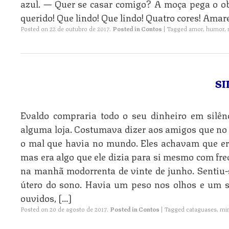
azul. — Quer se casar comigo? A moça pega o ob
querido! Que lindo! Que lindo! Quatro cores! Amar
Posted on
22 de outubro de 2017
.
Posted in
Contos
|
Tagged
amor
,
humor
,
SI
Evaldo compraria todo o seu dinheiro em silê
alguma loja. Costumava dizer aos amigos que no 
o mal que havia no mundo. Eles achavam que era
mas era algo que ele dizia para si mesmo com fr
na manhã modorrenta de vinte de junho. Sentiu
útero do sono. Havia um peso nos olhos e um si
ouvidos, […]
Posted on
20 de agosto de 2017
.
Posted in
Contos
|
Tagged
cataguases
,
min