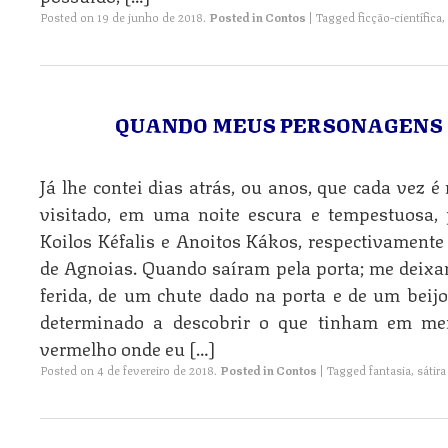
Posted on
19 de junho de 2018
.
Posted in
Contos
|
Tagged
ficção-científica
,
QUANDO MEUS PERSONAGENS 
Já lhe contei dias atrás, ou anos, que cada vez é 
visitado, em uma noite escura e tempestuosa, 
Koilos Kéfalis e Anoitos Kákos, respectivamente 
de Agnoias. Quando saíram pela porta; me deix
ferida, de um chute dado na porta e de um beij
determinado a descobrir o que tinham em me
vermelho onde eu […]
Posted on
4 de fevereiro de 2018
.
Posted in
Contos
|
Tagged
fantasia
,
sátira