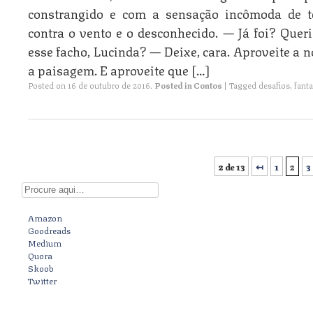
constrangido e com a sensação incômoda de t
contra o vento e o desconhecido. — Já foi? Que
esse facho, Lucinda? — Deixe, cara. Aproveite a no
a paisagem. E aproveite que […]
Posted on
16 de outubro de 2016
.
Posted in
Contos
|
Tagged
desafios
,
fant
2 de 13
↤
1
2
3
Post navigation
Digite aqui
Amazon
Goodreads
Medium
Quora
Skoob
Twitter