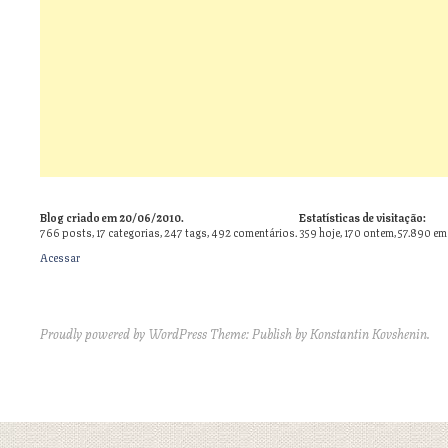
Blog criado em 20/06/2010.
Estatísticas de visitação:
766
posts,
17
categorias,
247
tags,
492
comentários.
359 hoje, 170 ontem, 57.890 em
Acessar
Proudly powered by WordPress
Theme: Publish by
Konstantin Kovshenin
.