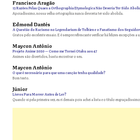
Francisco Aragão
13 Razões Pelas Quaes a Orthographia Etymologica Não Deveria Ter Sido Aboli
Apoiadíssimo, nossa velha ortographia nunca devceria ter sido abolida.
Edmond Dantés
A Questão do Racismo no Legendarium de Tolkien e o Fanatismo dos Seguidor
Gratos pelo excelente ensaio. E é sempre refrescante verificar há felizes excepções a 
Maycon Antônio
on
Projeto Anime 2020 — Como me Tornei Otaku aos 47
Animes são divertidos, basta encontrar o seu.
Maycon Antônio
on
O que é necessário para que uma canção tenha qualidade?
Bom texto.
Júnior
Livros Para Morrer Antes de Ler?
Quando vi pela primeira vez, eu ri demais pois achei a lista e o título engraçadíssimos