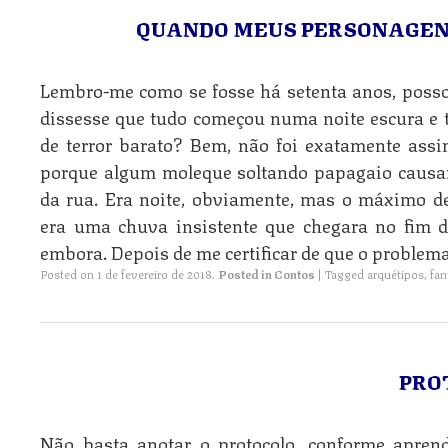
QUANDO MEUS PERSONAGEN
Lembro-me como se fosse há setenta anos, posso j
dissesse que tudo começou numa noite escura e 
de terror barato? Bem, não foi exatamente assi
porque algum moleque soltando papagaio causara
da rua. Era noite, obviamente, mas o máximo de
era uma chuva insistente que chegara no fim 
embora. Depois de me certificar de que o problem
Posted on
1 de fevereiro de 2018
.
Posted in
Contos
|
Tagged
arquétipos
,
fan
PRO
Não basta anotar o protocolo, conforme aprend