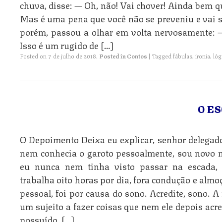
chuva, disse: — Oh, não! Vai chover! Ainda bem 
Mas é uma pena que você não se preveniu e vai s
porém, passou a olhar em volta nervosamente:
Isso é um rugido de […]
Posted on
7 de julho de 2018
.
Posted in
Contos
|
Tagged
fábulas
,
ironia
,
lóg
O E
O Depoimento Deixa eu explicar, senhor delegado
nem conhecia o garoto pessoalmente, sou novo n
eu nunca nem tinha visto passar na escada, 
trabalha oito horas por dia, fora condução e almo
pessoal, foi por causa do sono. Acredite, sono. A
um sujeito a fazer coisas que nem ele depois acre
possuído, […]