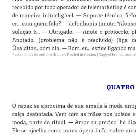
recebido por todo operador de telemarketing é c
de maneira ininteligível. — Suporte técnico, ãe
er… com quem falo? — ãefoñhonis (anota: “Afons
solução é… — Obrigado. — Anote o protocolo,
Anotado. (problema não é resolvido) (liga d
Ũealditon, bom dia. — Bom, er… estive ligando ma
Posted on
23 de outubro de 2017
.
Posted in
Contos
|
Tagged
humor
,
moder
QUATRO
O rapaz se aproxima de sua amada à moda antiga
calça desbotada. Vem com as mãos nos bolsos e 
moda, parte do ritual. — Amor eu preciso lhe diz
Ele se ajoelha como numa ópera bufa e abre uma