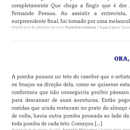
completamente Que chega a fingir que é dor 
Fernando Pessoa. Ao assistir a entrevista
surpreendente final, fui tomado por uma melancol
Posted on
8 de setembro de 2016
.
Posted in
Crônicas
|
Tagged
gente
,
hum
ORA,
A pomba pousou no teto do casebre que o artista
os braços na direção dela, como se quisesse esta
conformou que não conseguiria proibir pássar
para descansar de suas aventuras. Então peg
cozidas que ainda restavam no prato do almoço 
de volta, havia outra pomba pousada ao lado da
toda pomba de cada teto. Começou […]
Posted on
25 de agosto de 2016
.
Posted in
Minicontos
|
Tagged
amor
,
anim