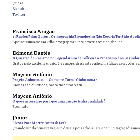
Quora
Skoob
Twitter
Francisco Aragão
13 Razões Pelas Quaes a Orthographia Etymologica Não Deveria Ter Sido Aboli
Apoiadíssimo, nossa velha ortographia nunca devceria ter sido abolida.
Edmond Dantés
A Questão do Racismo no Legendarium de Tolkien e o Fanatismo dos Seguidor
Gratos pelo excelente ensaio. E é sempre refrescante verificar há felizes excepções a 
Maycon Antônio
on
Projeto Anime 2020 — Como me Tornei Otaku aos 47
Animes são divertidos, basta encontrar o seu.
Maycon Antônio
on
O que é necessário para que uma canção tenha qualidade?
Bom texto.
Júnior
Livros Para Morrer Antes de Ler?
Quando vi pela primeira vez, eu ri demais pois achei a lista e o título engraçadíssimos