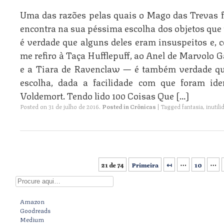
Uma das razões pelas quais o Mago das Trevas fo
encontra na sua péssima escolha dos objetos que
é verdade que alguns deles eram insuspeitos e, c
me refiro à Taça Hufflepuff, ao Anel de Marvolo 
e a Tiara de Ravenclaw — é também verdade q
escolha, dada a facilidade com que foram ide
Voldemort. Tendo lido 100 Coisas Que […]
Posted on
31 de julho de 2016
.
Posted in
Crônicas
|
Tagged
fantasia
,
inutil
21 de 74
Primeira
↤
⋯
10
⋯
Post navigation
Digite aqui
Amazon
Goodreads
Medium