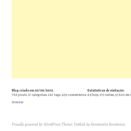
Blog criado em 20/06/2010.
Estatísticas de visitação:
766
posts,
17
categorias,
247
tags,
492
comentários.
69 hoje, 170 ontem, 57.600 em 
Acessar
Proudly powered by WordPress
Theme: Publish by
Konstantin Kovshenin
.