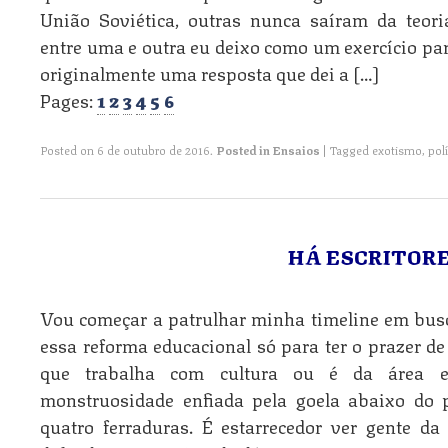
União Soviética, outras nunca saíram da teoria
entre uma e outra eu deixo como um exercício para
originalmente uma resposta que dei a […]
Pages:
1
2
3
4
5
6
Posted on
6 de outubro de 2016
.
Posted in
Ensaios
|
Tagged
exotismo
,
polí
HÁ ESCRITORE
Vou começar a patrulhar minha timeline em busc
essa reforma educacional só para ter o prazer d
que trabalha com cultura ou é da área e
monstruosidade enfiada pela goela abaixo do 
quatro ferraduras. É estarrecedor ver gente da